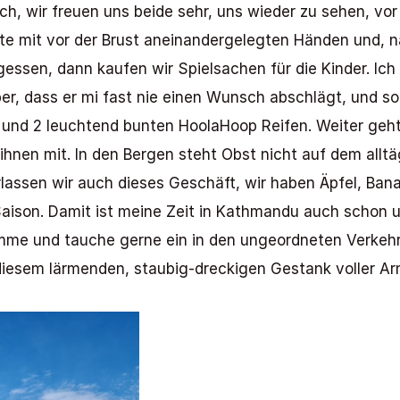
ch, wir freuen uns beide sehr, uns wieder zu sehen, vo
e mit vor der Brust aneinandergelegten Händen und, na
essen, dann kaufen wir Spielsachen für die Kinder. Ich
r, dass er mi fast nie einen Wunsch abschlägt, und so 
und 2 leuchtend bunten HoolaHoop Reifen. Weiter geht e
 ihnen mit. In den Bergen steht Obst nicht auf dem alltä
erlassen wir auch dieses Geschäft, wir haben Äpfel, Ban
ison. Damit ist meine Zeit in Kathmandu auch schon um
mme und tauche gerne ein in den ungeordneten Verkehr,
 diesem lärmenden, staubig-dreckigen Gestank voller 