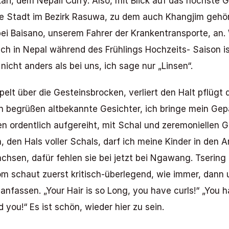
ri, dem Nepali Curry. Also, mit Blick auf das höchste Ge
 Stadt im Bezirk Rasuwa, zu dem auch Khangjim gehört.
ei Baisano, unserem Fahrer der Krankentransporte, an. 
uch in Nepal während des Frühlings Hochzeits- Saison ist
icht anders als bei uns, ich sage nur „Linsen“. 
lt über die Gesteinsbrocken, verliert den Halt pflügt d
h begrüßen altbekannte Gesichter, ich bringe mein Gepä
n ordentlich aufgereiht, mit Schal und zeremoniellen Ge
den Hals voller Schals, darf ich meine Kinder in den A
hsen, dafür fehlen sie bei jetzt bei Ngawang. Tsering 
 schaut zuerst kritisch-überlegend, wie immer, dann um
anfassen. „Your Hair is so Long, you have curls!“ „You h
 you!“ Es ist schön, wieder hier zu sein. 