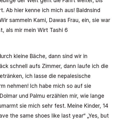
birge der Welt geht die Fahrt weiter, bis 
 Ab hier kenne ich mich aus! Baldnsind 
Wir sammeln Kami, Dawas Frau, ein, sie war 
, als mir mein Wirt Tashi 6 
urch kleine Bäche, dann sind wir in 
ck schnell aufs Zimmer, dann laufe ich die 
tränken, ich lasse die nepalesische 
rm nehmen! Ich habe mich so auf sie 
Dolmar und Palmu erzählen mir, wie lange 
armt sie mich sehr fest. Meine Kinder, 14 
ave the same shoes like last year“ „Yes, but 