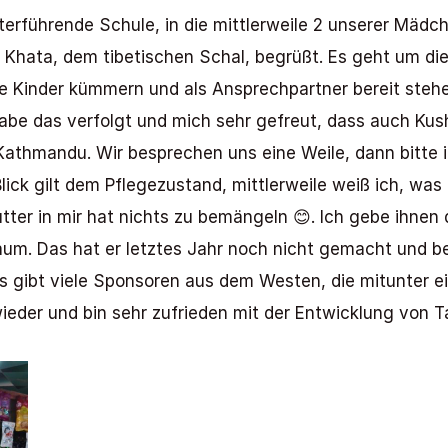
erführende Schule, in die mittlerweile 2 unserer Mädc
 Khata, dem tibetischen Schal, begrüßt. Es geht um di
e Kinder kümmern und als Ansprechpartner bereit stehen
habe das verfolgt und mich sehr gefreut, dass auch Kush
in Kathmandu. Wir besprechen uns eine Weile, dann bitte
lick gilt dem Pflegezustand, mittlerweile weiß ich, was a
tter in mir hat nichts zu bemängeln 😊. Ich gebe ihnen 
um. Das hat er letztes Jahr noch nicht gemacht und bew
 Es gibt viele Sponsoren aus dem Westen, die mitunter 
ieder und bin sehr zufrieden mit der Entwicklung von Ta