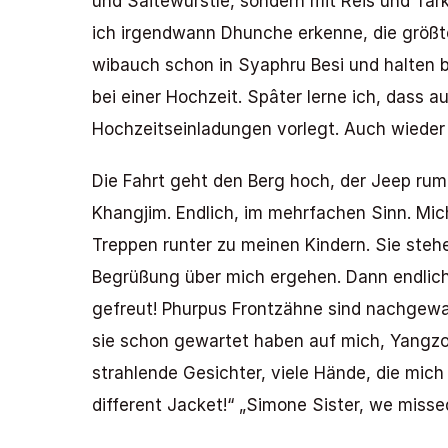
und Saitewürstle, sondern mit Reis und Tarka
ich irgendwann Dhunche erkenne, die größte
wibauch schon in Syaphru Besi und halten b
bei einer Hochzeit. Spâter lerne ich, dass a
Hochzeitseinladungen vorlegt. Auch wieder n
Die Fahrt geht den Berg hoch, der Jeep rumpe
Khangjim. Endlich, im mehrfachen Sinn. Mic
Treppen runter zu meinen Kindern. Sie stehe
Begrüßung über mich ergehen. Dann endlich, 
gefreut! Phurpus Frontzähne sind nachgewac
sie schon gewartet haben auf mich, Yangzom
strahlende Gesichter, viele Hände, die mich 
different Jacket!“ „Simone Sister, we missed