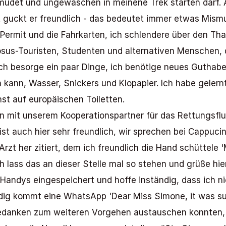
ermüdet und ungewaschen in meinene Trek starten darf. Ab
 guckt er freundlich - das bedeutet immer etwas Mismut
ermit und die Fahrkarten, ich schlendere über den Tham
us-Touristen, Studenten und alternativen Menschen, di
ch besorge ein paar Dinge, ich benötige neues Guthaben
 kann, Wasser, Snickers und Klopapier. Ich habe geler
st auf europäischen Toiletten. 
bin mit unserem Kooperationspartner für das Rettungsflu
st auch hier sehr freundlich, wir sprechen bei Cappucin
zt her zitiert, dem ich freundlich die Hand schüttele '
h lass das an dieser Stelle mal so stehen und grüße hier
n Handys eingespeichert und hoffe inständig, dass ich ni
ndig kommt eine WhatsApp 'Dear Miss Simone, it was suc
edanken zum weiteren Vorgehen austauschen konnten, m