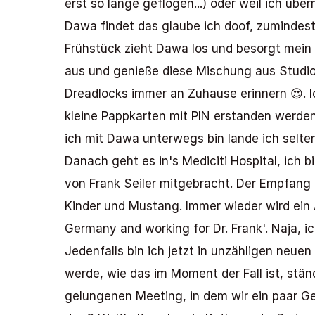
erst so lange geflogen...) oder weil ich üb
Dawa findet das glaube ich doof, zumindest
Frühstück zieht Dawa los und besorgt mein P
aus und genieße diese Mischung aus Studios
Dreadlocks immer an Zuhause erinnern 😍. I
kleine Pappkarten mit PIN erstanden werden
ich mit Dawa unterwegs bin lande ich selten
Danach geht es in's Mediciti Hospital, ich 
von Frank Seiler mitgebracht. Der Empfang i
Kinder und Mustang. Immer wieder wird ein Ar
Germany and working for Dr. Frank'. Naja, ic
Jedenfalls bin ich jetzt in unzähligen neue
werde, wie das im Moment der Fall ist, stä
gelungenen Meeting, in dem wir ein paar G