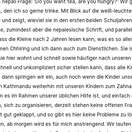
 nepali Frage: 'Do you want tea, are you hungry?' Wir g
a, den ich so gerne trinke. Mit Blick auf die weiß-leuc
r und zeigt, wieviel sie in den ersten beiden Schuljahren
e, zumindest aber die nepalesische Schrift, und parallel
 dass die Kleine nach 2 Jahren lesen kann, was es so all
en Chhiring und ich dann auch zum Dienstlichen. Sie i
e hier wohnt und schnell sowie häufiger nach unseren K
nell und unkompliziert sicher stellen kann, dass alle Ki
, dann springen wir ein, auch noch wenn die Kinder unse
n Kathmandu weiterhin mit unseren Kindern zum Zahnarz
n es im Rahmen unserer üblichen Hilfe ist, und einfach 
sich zu organisieren, derzeit stehen keine offenen Frag
ut geklappt, und so gibt es hier keine Probleme zu lö
 ab morgen wird es für mich anstrengend. Wir laufen an