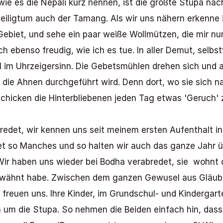
ie es die Nepali kurz nennen, ist die größte Stupa nach
Heiligtum auch der Tamang. Als wir uns nähern erkenne i
iet, und sehe ein paar weiße Wollmützen, die mir nur a
 ebenso freudig, wie ich es tue. In aller Demut, selbst
im Uhrzeigersinn. Die Gebetsmühlen drehen sich und au
 die Ahnen durchgeführt wird. Denn dort, wo sie sich na
chicken die Hinterbliebenen jeden Tag etwas 'Geruch' z
edet, wir kennen uns seit meinem ersten Aufenthalt in N
et so Manches und so halten wir auch das ganze Jahr üb
Wir haben uns wieder bei Bodha verabredet, sie  wohnt 
erwähnt habe. Zwischen dem ganzen Gewusel aus Gläubig
reuen uns. Ihre Kinder, im Grundschul- und Kindergarten
um die Stupa. So nehmen die Beiden einfach hin, dass ic