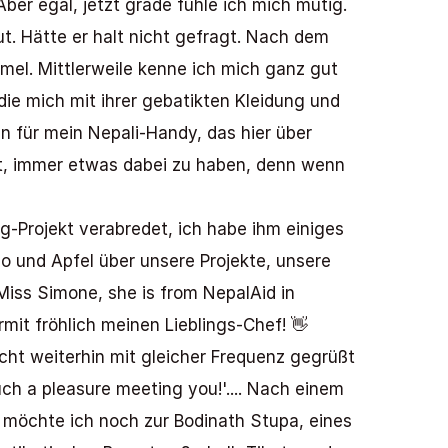
er egal, jetzt grade fühle ich mich mutig. 
. Hätte er halt nicht gefragt. Nach dem 
el. Mittlerweile kenne ich mich ganz gut 
e mich mit ihrer gebatikten Kleidung und 
 für mein Nepali-Handy, das hier über 
nt, immer etwas dabei zu haben, denn wenn 
g-Projekt verabredet, ich habe ihm einiges 
o und Apfel über unsere Projekte, unsere 
Miss Simone, she is from NepalAid in 
mit fröhlich meinen Lieblings-Chef! 👋 
cht weiterhin mit gleicher Frequenz gegrüßt 
h a pleasure meeting you!'.... Nach einem 
öchte ich noch zur Bodinath Stupa, eines 