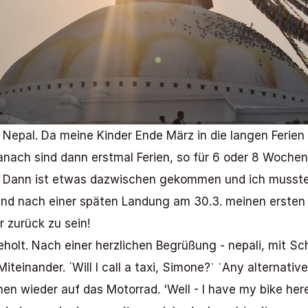
h Nepal. Da meine Kinder Ende März in die langen Ferien
anach sind dann erstmal Ferien, so für 6 oder 8 Wochen.
rs! Dann ist etwas dazwischen gekommen und ich musste
 und nach einer späten Landung am 30.3. meinen ersten 
 zurück zu sein! 
olt. Nach einer herzlichen Begrüßung - nepali, mit Sc
iteinander. ´Will I call a taxi, Simone?ˋ ˋAny alternative
hen wieder auf das Motorrad. 'Well - I have my bike here.