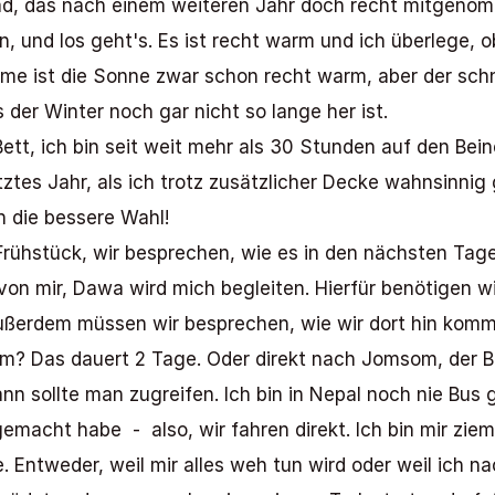
rad, das nach einem weiteren Jahr doch recht mitgenom
 und los geht's. Es ist recht warm und ich überlege, o
me ist die Sonne zwar schon recht warm, aber der sch
er Winter noch gar nicht so lange her ist. 
tt, ich bin seit weit mehr als 30 Stunden auf den Bein
tztes Jahr, als ich trotz zusätzlicher Decke wahnsinnig 
ch die bessere Wahl! 
ühstück, wir besprechen, wie es in den nächsten Tagen
n mir, Dawa wird mich begleiten. Hierfür benötigen wir
außerdem müssen wir besprechen, wie wir dort hin kom
 Das dauert 2 Tage. Oder direkt nach Jomsom, der Bus h
n sollte man zugreifen. Ich bin in Nepal noch nie Bus
macht habe  -  also, wir fahren direkt. Ich bin mir ziem
Entweder, weil mir alles weh tun wird oder weil ich nach